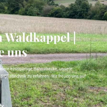
n Waldkappel |
e uns
nsere einzigartige Bahnstrecke, unsere
ignaltechnik zu erfahren. Wir freuen uns auf